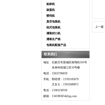
贴标机
旋盖机
喷码机
真空包装机
上一篇
枕式包装机
灌装封口机
灌装生产线
包装机配套产品
联系我们
地址 :
石家庄市栾城区裕翔街165号
未来科技城三区10号楼
电话 :
15032706659
手机 :
郭经理：13785185079
王女士：15032680872
售后 :
13383238556
邮箱 :
1341983654@qq.com